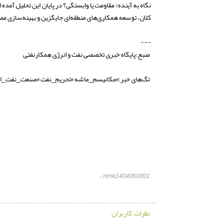
نگاه به آینده؛ مقاومت یا وابستگی؟ در پایان این تحلیل آمد
کلان، توسعه همکاری‌های منطقه‌ای جایگزین و بهینه‌سازی 
---
منبع:پایگاه خبری تخصصی نفت و انرژی همکارنفتی
تگ‌های خبر:#مکانیسم_ماشه #تحریم_نفت #صنعت_نفت_ایرا
Hmk1404060801
،
نظرات کاربران