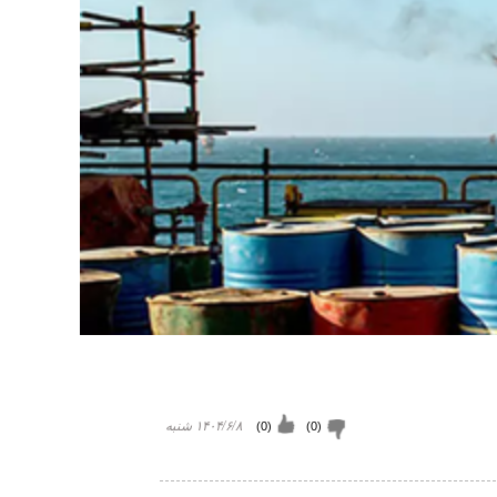
(
0
)
(
0
)
۱۴۰۴/۶/۸ شنبه