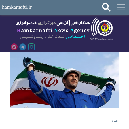
hamkarnafti.ir
اخبار
»