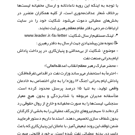
با توجه به اینکه این رویه ناعادلانه و ارسال مخفیانه لیست‌ها
برخلاف شعار عدالت‌محوری است، از کلیه همکاران متضرر در
بخش‌های عملیاتی دعوت می‌شود شکایت خود را در سایت
ارتباطات مردمی دفتر مقام معظم رهبری ثبت نمایند.
📍 لینک مستقیم ارسال شکایت: www.leader.ir/fa/letter
📝 نمونه متن پیشنهادی جهت ارسال به دفتر رهبری :
> موضوع: شکایت از بی‌عدالتی و پنهان‌کاری در پرداخت پاداش
ایام بحرانی صنعت نفت
> محضر مبارک رهبر معظم انقلاب (مدظله‌العالی)؛
> احترماً به استحضار می‌رساند وزارت نفت در اقدامی تفرقه‌افکن،
پاداش ایام بحرانی (جنگ ۱۲ روزه) را به جای اختصاص به خادمان
واقعی تولید، به تنها ۱۵ درصد پرسنل محدود کرده است.
متأسفانه مدیران مربوطه با شتاب‌زدگی و بدون هیچ معیار
سنجشی، لیست‌ها را به صورت مخفیانه و خارج از روال حقوقی رد
کرده‌اند تا سهم نیروهای جان‌برکف عملیاتی را به بخشی از کارکنان
بدون شفاف سازی تخصیص دهند. استدعا داریم دستور فرمایید
ضمن توقف این روند تبعیض‌آمیز، با عاملان این پنهان‌کاری که باعث
دلسردی بدنه عملیاتی نفت شده است، برخورد قانونی صورت