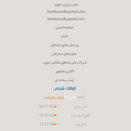
دفتر مرکزی: اهواز
Hamkarnafti@gmail.com
hamkarnafti@gmail.com
صفحه اصلی
اخبار
پرسش های متداول
مجوزهای سازمان
شرکت ملی مناطق نفتخیز جنوب
گالری تصاویر
چند رسانه ای
اوقات شرعی
47
:
0
مانده تا
غروب خورشید
اذان صبح
04:07:02
طلوع خورشید
05:35:55
اذان ظهر
12:21:40