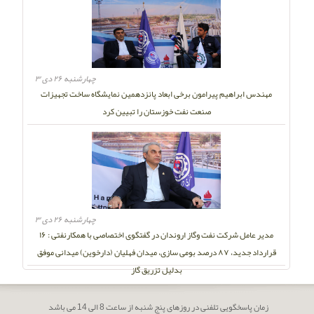
چهارشنبه ۲۶ دی ۳
مهندس ابراهیم پیرامون برخی ابعاد پانزدهمین نمایشگاه ساخت تجهیزات
صنعت نفت خوزستان را تبیین کرد
چهارشنبه ۲۶ دی ۳
مدیر عامل شرکت نفت وگاز اروندان در گفتگوی اختصاصی با همکارنفتی : ۱۶
قرارداد جدید، ۸۷ درصد بومی سازی، میدان فهلیان (دارخوین) میدانی موفق
بدلیل تزریق گاز
زمان پاسخگویی تلفنی در روزهای پنج شنبه از ساعت 8 الی 14 می باشد