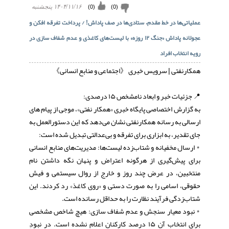
(
0
)
(
0
)
۱۴۰۴/۱۱/۱۶ پنجشنبه
عملیاتی‌ها در خط مقدم، ستادی‌ها در صف پاداش! / پرداخت تفرقه افکن و
عجولانه پاداش «جنگ ۱۲ روزه» با لیست‌های کاغذی و عدم شفاف سازی در
رویه انتخاب افراد
همکارنفتی | سرویس خبری 《اجتماعی و منابع انسانی》
📍 جزئیات خبر و ابعاد نامشخص ۱۵ درصدی:
به گزارش اختصاصی پایگاه خبری «همکار نفتی»، موجی از پیام های
ارسالی به رسانه همکارنفتی نشان می‌دهد که این دستورالعمل به
جای تقدیر، به ابزاری برای تفرقه و بی‌عدالتی تبدیل شده است:
* ارسال مخفیانه و شتاب‌زده لیست‌ها: مدیریت‌های منابع انسانی
برای پیش‌گیری از هرگونه اعتراض و پنهان نگه داشتن نام
منتخبین، در عرض چند روز و خارج از روال سیستمی و فیش
حقوقی، اسامی را به صورت دستی و «روی کاغذ» رد کردند. این
شتاب‌زدگی فرآیند نظارت را به حداقل رسانده است.
* نبود معیار سنجش و عدم شفاف سازی: هیچ شاخص مشخصی
برای انتخاب آن ۱۵ درصد کارکنان اعلام نشده است. در نبودِ