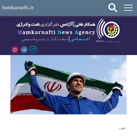
hamkarnafti.ir
اخبار
»