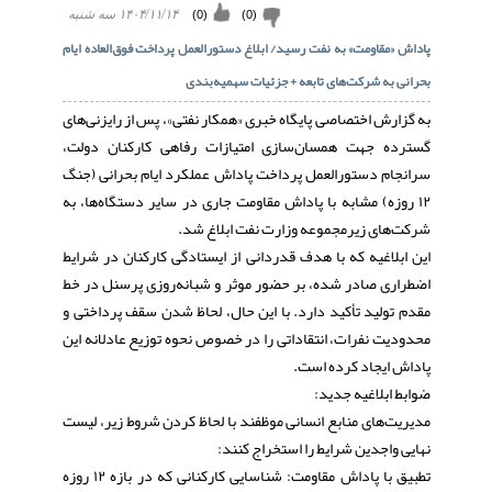
(
0
)
(
0
)
۱۴۰۴/۱۱/۱۴ سه شنبه
پاداش «مقاومت» به نفت رسید/ ابلاغ دستورالعمل پرداخت فوق‌العاده ایام
بحرانی به شرکت‌های تابعه + جزئیات سهمیه‌بندی
به گزارش اختصاصی پایگاه خبری «همکار نفتی»، پس از رایزنی‌های
گسترده جهت همسان‌سازی امتیازات رفاهی کارکنان دولت،
سرانجام دستورالعمل پرداخت پاداش عملکرد ایام بحرانی (جنگ
۱۲ روزه) مشابه با پاداش مقاومت جاری در سایر دستگاه‌ها، به
شرکت‌های زیرمجموعه وزارت نفت ابلاغ شد.
​این ابلاغیه که با هدف قدردانی از ایستادگی کارکنان در شرایط
اضطراری صادر شده، بر حضور موثر و شبانه‌روزی پرسنل در خط
مقدم تولید تأکید دارد. با این حال، لحاظ شدن سقف پرداختی و
محدودیت نفرات، انتقاداتی را در خصوص نحوه توزیع عادلانه این
پاداش ایجاد کرده است.
​ضوابط ابلاغیه جدید:
​مدیریت‌های منابع انسانی موظفند با لحاظ کردن شروط زیر، لیست
نهایی واجدین شرایط را استخراج کنند:
​تطبیق با پاداش مقاومت: شناسایی کارکنانی که در بازه ۱۲ روزه