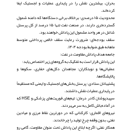
بحران، بیشترین نقش را در پایداری عملیات و لجستیک ایفا
کرده‌اند.
​محدودیت ۱۵ درصدی: برخلاف برخی دستگاه‌ها که دامنه شمول
گسترده‌تری دارند، در صنعت نفت تنها ۱۵ درصد از کل پرسنل
شاغل در هر واحد مشمول این پاداش خواهند بود.
​سقف بودجه‌ای: ضرورت رعایت سقف خالص پرداختی متوسط
ماهانه طبق ضوابط بودجه ۱۴۰۴.
​جامعه هدف پاداش مقاومت در نفت:
​این پاداش قرار است به تفکیک به گروه‌های زیر اختصاص یابد:
​عملیاتی‌ها و نوبتکاران: مجاهدان دکل‌های حفاری، سکوها و
پالایشگاه‌ها.
​پشتیبانان ستادی: پرسنل بخش‌های لجستیک و ایمنی که مستقیماً
در پایداری عملیات نقش داشتند.
​سپیدپوشان کادر درمان: تیم‌های فوریت‌های پزشکی و HSE که
در آماده‌باش کامل به سر می‌بردند.
​نیروهای اقماری: کارکنانی که در دورترین نقاط مرزی و میادین
نفتی، بدون وقفه چرخ تولید را چرخاندند.
​همکار نفتی: اگرچه ابلاغ این پاداش تحت عنوان مقاومت، گامی رو