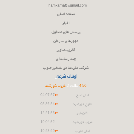
hamkarnafti@gmail.com
صفحه اصلی
اخبار
پرسش های متداول
مجوزهای سازمان
گالری تصاویر
چند رسانه ای
شرکت ملی مناطق نفتخیز جنوب
اوقات شرعی
50
:
4
مانده تا
غروب خورشید
اذان صبح
04:07:57
طلوع خورشید
05:36:34
اذان ظهر
12:21:33
غروب خورشید
19:04:32
اذان مغرب
19:23:29